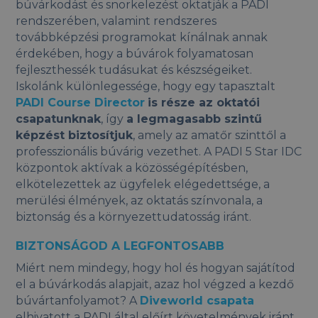
búvárkodást és snorkelezést oktatják a PADI
rendszerében, valamint rendszeres
továbbképzési programokat kínálnak annak
érdekében, hogy a búvárok folyamatosan
fejleszthessék tudásukat és készségeiket.
Iskolánk különlegessége, hogy egy tapasztalt
PADI Course Director
is része az oktatói
csapatunknak
, így
a legmagasabb szintű
képzést biztosítjuk
, amely az amatőr szinttől a
professzionális búvárig vezethet. A PADI 5 Star IDC
központok aktívak a közösségépítésben,
elkötelezettek az ügyfelek elégedettsége, a
merülési élmények, az oktatás színvonala, a
biztonság és a környezettudatosság iránt.
BIZTONSÁGOD A LEGFONTOSABB
Miért nem mindegy, hogy hol és hogyan sajátítod
el a búvárkodás alapjait, azaz hol végzed a kezdő
búvártanfolyamot? A
Diveworld csapata
elhivatott a PADI által előírt követelmények iránt,