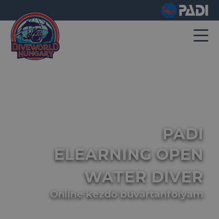
PADI
ELEARNING OPEN
WATER DIVER
Online kezdő búvártanfolyam