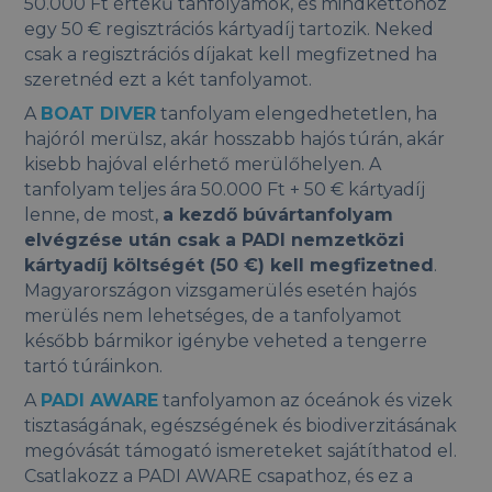
50.000 Ft értékű tanfolyamok, és mindkettőhöz
egy 50 € regisztrációs kártyadíj tartozik. Neked
csak a regisztrációs díjakat kell megfizetned ha
szeretnéd ezt a két tanfolyamot.
A
BOAT DIVER
tanfolyam elengedhetetlen, ha
hajóról merülsz, akár hosszabb hajós túrán, akár
kisebb hajóval elérhető merülőhelyen. A
tanfolyam teljes ára 50.000 Ft + 50 € kártyadíj
lenne, de most,
a kezdő búvártanfolyam
elvégzése után csak a PADI nemzetközi
kártyadíj költségét (50 €) kell megfizetned
.
Magyarországon vizsgamerülés esetén hajós
merülés nem lehetséges, de a tanfolyamot
később bármikor igénybe veheted a tengerre
tartó túráinkon.
A
PADI AWARE
tanfolyamon az óceánok és vizek
tisztaságának, egészségének és biodiverzitásának
megóvását támogató ismereteket sajátíthatod el.
Csatlakozz a PADI AWARE csapathoz, és ez a