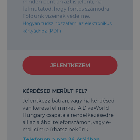
minden pontján azt is jelenti, ha
felmutatod, hogy fontos számodra
Földünk vizeinek védelme.
Hogyan tudsz hozzáférni az elektronikus
kártyádhoz (PDF)
JELENTKEZEM
KÉRDÉSED MERÜLT FEL?
Jelentkezz bátran, vagy ha kérdésed
van keress fel minket! A DiveWorld
Hungary csapata a rendelkezésedre
áll az alábbi telefonszámon, vagy e-
mail címre írhatsz nekünk.
Telefonon a nap 24 órájában