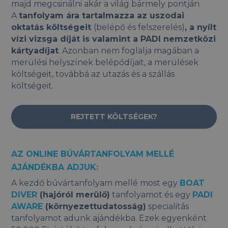
majd megcsinálni akár a világ bármely pontján.
A
tanfolyam ára tartalmazza az uszodai
oktatás költségeit
(belépő és felszerelés)
, a nyílt
vízi vizsga díját is valamint a PADI nemzetközi
kártyadíjat
. Azonban nem foglalja magában a
merülési helyszínek belépődíjait, a merülések
költségeit, továbbá az utazás és a szállás
költségeit.
REJTETT KÖLTSÉGEK?
AZ ONLINE BÚVÁRTANFOLYAM MELLÉ
AJÁNDÉKBA ADJUK:
A kezdő búvártanfolyam mellé most egy
BOAT
DIVER
(hajóról merülő)
tanfolyamot és egy
PADI
AWARE
(környezettudatosság)
specialitás
tanfolyamot adunk ajándékba. Ezek egyenként