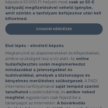
képzés is 50.000 Ft helyett most
csak az 50 €
kártyadíj megfizetésével vehető igénybe,
amit szintén a tanfolyam befejezése után kell
kifizetned.
GYAKORI KÉRDÉSEK
Első lépés - elméleti képzés
Megtanulod az alapismereteket és kifejezéseket,
amikre szükséged lesz a víz alatt. Az
online
tudásfejlesztés során megismerkedsz
mindazokkal a jelenségekkel és
tudnivalókkal, amelyek a biztonságos és
kényelmes merüléshez szükségesek
. A PADI
internetes tanfolyamaival
saját tempód szerint
tanulhatod
a szakirodalmat, és
amikor neked
megfelel
, egyszerűen csak fejezd be a
tananyagot az interneten.
A búvárkodás