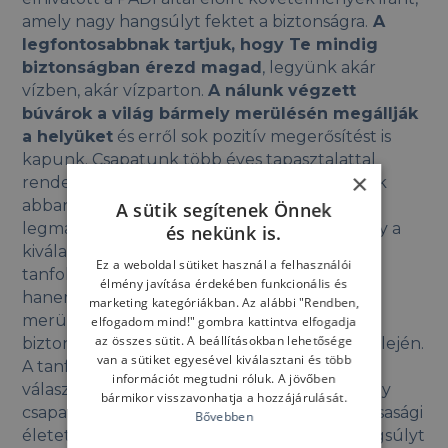
amely nagy hangsúlyt fektet a biztonságra.
A
legfontosabbnak tartjuk, hogy Te mindig
biztonságban érezd magad
, legyünk akár
vízben, akár vízparton.
A nálunk végzett
búvárok a világ bármely merülésén megállják
a helyüket
és erről sok pozitív megerősítést is
kapunk. Csapatunk több éves tapasztalattal
×
rendelkező oktatói és divemasterei segítenek
abban, hogy ezt az "extrém" sportot a
A sütik segítenek Önnek
legmagasabb szinten elsajátítsd. Fontos, hogy a
és nekünk is.
kiválasztott búváriskolánál nem csak a
Ez a weboldal sütiket használ a felhasználói
tanfolyamot végzed el és a vizsgát teszed le,
élmény javítása érdekében funkcionális és
hanem nagy valószínűséggel az első 5-10
marketing kategóriákban. Az alábbi "Rendben,
merülést is velük fogod végrehajtani, hogy
elfogadom mind!" gombra kattintva elfogadja
az összes sütit. A beállításokban lehetősége
biztonságos környezetben gyakorolhass az elején.
van a sütiket egyesével kiválasztani és több
A tanfolyam során, amennyiben olyan iskolát
információt megtudni róluk. A jövőben
választasz, ahol fontos a közösségépítés is, egy
bármikor visszavonhatja a hozzájárulását.
csapat részévé válsz, barátokat szerzel és társasági
Bővebben
életet élsz.
Diveworld csapata
kiemelt hangsúlyt