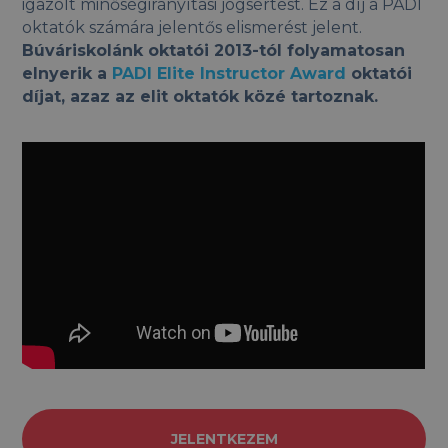
igazolt minőségirányítási jogsértést. Ez a díj a PADI
oktatók számára jelentős elismerést jelent.
Búváriskolánk oktatói 2013-tól folyamatosan
elnyerik a
PADI Elite Instructor Award
oktatói
díjat, azaz az elit oktatók közé tartoznak.
JELENTKEZEM