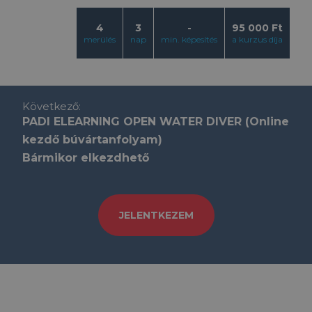
4
3
-
95 000 Ft
merülés
nap
min. képesítés
a kurzus díja
Következő:
PADI ELEARNING OPEN WATER DIVER (Online
kezdő búvártanfolyam)
Bármikor elkezdhető
JELENTKEZEM