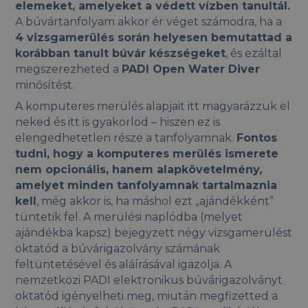
elemeket, amelyeket a védett vízben tanultál.
A búvártanfolyam akkor ér véget számodra, ha a
4 vizsgamerülés során helyesen bemutattad a
korábban tanult búvár készségeket
, és ezáltal
megszerezheted a
PADI Open Water Diver
minősítést.
A komputeres merülés alapjait itt magyarázzuk el
neked és itt is gyakorlod – hiszen ez is
elengedhetetlen része a tanfolyamnak.
Fontos
tudni, hogy a komputeres merülés ismerete
nem opcionális, hanem alapkövetelmény,
amelyet minden tanfolyamnak tartalmaznia
kell
, még akkor is, ha máshol ezt „ajándékként”
tüntetik fel. A merülési naplódba (melyet
ajándékba kapsz) bejegyzett négy vizsgamerülést
oktatód a búvárigazolvány számának
feltüntetésével és aláírásával igazolja. A
nemzetközi PADI elektronikus búvárigazolványt
oktatód igényelheti meg, miután megfizetted a