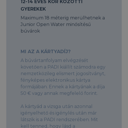
12-14 ÉVES KOR KÖZÖTTI
GYEREKEK
Maximum 18 méterig merülhetnek a
Junior Open Water minősítésű
búvárok
MI AZ A KÁRTYADÍJ?
A búvártanfolyam elvégzését
követően a PADI kiállít számodra egy
nemzetközileg elismert jogosítványt,
fényképes elektronikus kártya
formájában. Ennek a kártyának a díja
50 € vagy annak megfelelő forint.
A kártyád a vizsga után azonnal
igényelhető és igénylés után már
látszik is a PADI rendszerében. Mit
kell tenned, hogy lásd a