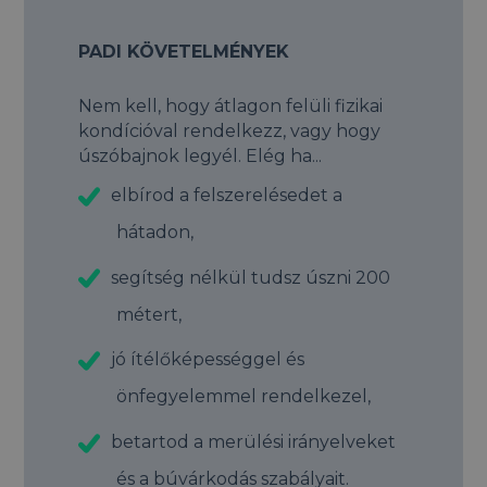
PADI KÖVETELMÉNYEK
Nem kell, hogy átlagon felüli fizikai
kondícióval rendelkezz, vagy hogy
úszóbajnok legyél. Elég ha...
elbírod a felszerelésedet a
hátadon,
segítség nélkül tudsz úszni 200
métert,
jó ítélőképességgel és
önfegyelemmel rendelkezel,
betartod a merülési irányelveket
és a búvárkodás szabályait.