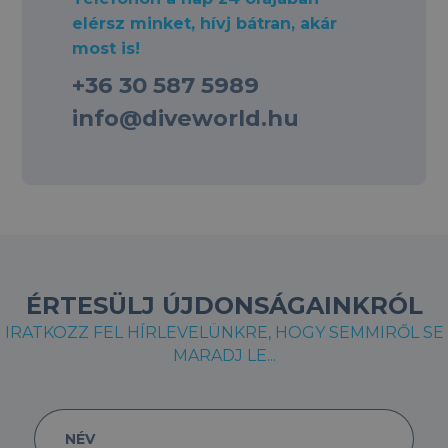
elérsz minket, hívj bátran, akár
most is!
+36 30 587 5989
info@diveworld.hu
ÉRTESÜLJ ÚJDONSÁGAINKRÓL
IRATKOZZ FEL HÍRLEVELÜNKRE, HOGY SEMMIRŐL SE
MARADJ LE...