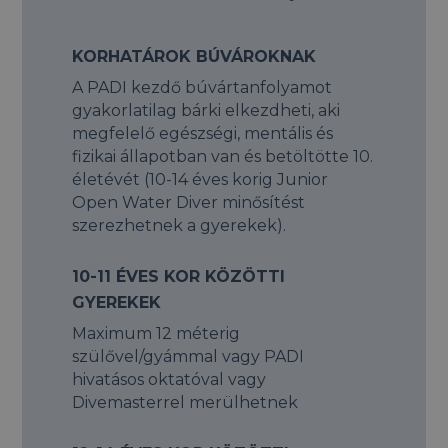
KORHATÁROK BÚVÁROKNAK
A PADI kezdő búvártanfolyamot
gyakorlatilag bárki elkezdheti, aki
megfelelő egészségi, mentális és
fizikai állapotban van és betöltötte 10.
életévét (10-14 éves korig Junior
Open Water Diver minősítést
szerezhetnek a gyerekek).
10-11 ÉVES KOR KÖZÖTTI
GYEREKEK
Maximum 12 méterig
szülővel/gyámmal vagy PADI
hivatásos oktatóval vagy
Divemasterrel merülhetnek