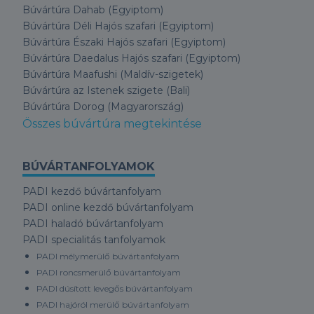
Búvártúra Dahab (Egyiptom)
Búvártúra Déli Hajós szafari (Egyiptom)
Búvártúra Északi Hajós szafari (Egyiptom)
Búvártúra Daedalus Hajós szafari (Egyiptom)
Búvártúra Maafushi (Maldív-szigetek)
Búvártúra az Istenek szigete (Bali)
Búvártúra Dorog (Magyarország)
Összes búvártúra megtekintése
BÚVÁRTANFOLYAMOK
PADI kezdő búvártanfolyam
PADI online kezdő búvártanfolyam
PADI haladó búvártanfolyam
PADI specialitás tanfolyamok
PADI mélymerülő búvártanfolyam
PADI roncsmerülő búvártanfolyam
PADI dúsított levegős búvártanfolyam
PADI hajóról merülő búvártanfolyam