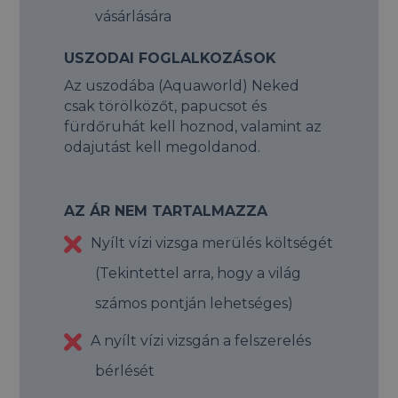
vásárlására
USZODAI FOGLALKOZÁSOK
Az uszodába (Aquaworld) Neked
csak törölközőt, papucsot és
fürdőruhát kell hoznod, valamint az
odajutást kell megoldanod.
AZ ÁR NEM TARTALMAZZA
Nyílt vízi vizsga merülés költségét
(Tekintettel arra, hogy a világ
számos pontján lehetséges)
A nyílt vízi vizsgán a felszerelés
bérlését