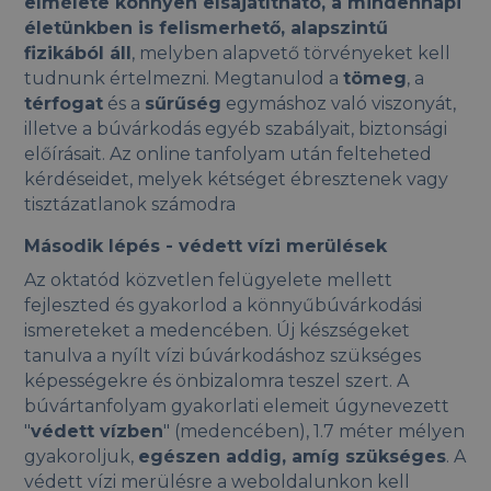
elmélete könnyen elsajátítható, a mindennapi
életünkben is felismerhető, alapszintű
fizikából áll
, melyben alapvető törvényeket kell
tudnunk értelmezni. Megtanulod a
tömeg
, a
térfogat
és a
sűrűség
egymáshoz való viszonyát,
illetve a búvárkodás egyéb szabályait, biztonsági
előírásait. Az online tanfolyam után felteheted
kérdéseidet, melyek kétséget ébresztenek vagy
tisztázatlanok számodra
Második lépés - védett vízi merülések
Az oktatód közvetlen felügyelete mellett
fejleszted és gyakorlod a könnyűbúvárkodási
ismereteket a medencében. Új készségeket
tanulva a nyílt vízi búvárkodáshoz szükséges
képességekre és önbizalomra teszel szert. A
búvártanfolyam gyakorlati elemeit úgynevezett
"
védett vízben
" (medencében), 1.7 méter mélyen
gyakoroljuk,
egészen addig, amíg szükséges
. A
védett vízi merülésre a weboldalunkon kell