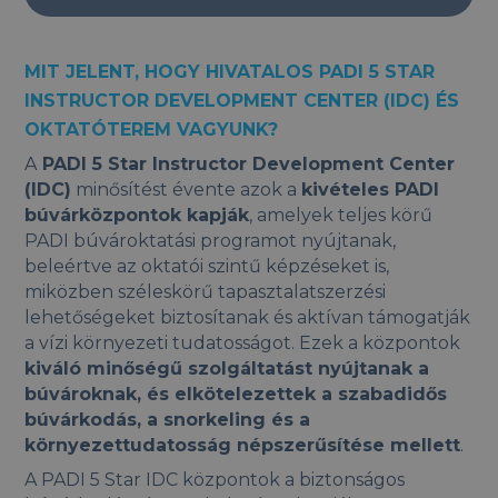
MIT JELENT, HOGY HIVATALOS PADI 5 STAR
INSTRUCTOR DEVELOPMENT CENTER (IDC) ÉS
OKTATÓTEREM VAGYUNK?
A
PADI 5 Star Instructor Development Center
(IDC)
minősítést évente azok a
kivételes PADI
búvárközpontok kapják
, amelyek teljes körű
PADI búvároktatási programot nyújtanak,
beleértve az oktatói szintű képzéseket is,
miközben széleskörű tapasztalatszerzési
lehetőségeket biztosítanak és aktívan támogatják
a vízi környezeti tudatosságot. Ezek a központok
kiváló minőségű szolgáltatást nyújtanak a
búvároknak, és elkötelezettek a szabadidős
búvárkodás, a snorkeling és a
környezettudatosság népszerűsítése mellett
.
A PADI 5 Star IDC központok a biztonságos