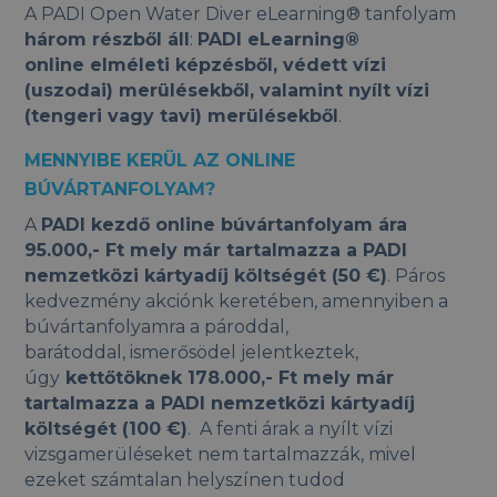
A PADI Open Water Diver eLearning® tanfolyam
három részből áll
:
PADI eLearning®
online elméleti képzésből, védett vízi
(uszodai) merülésekből, valamint nyílt vízi
(tengeri vagy tavi) merülésekből
.
MENNYIBE KERÜL AZ ONLINE
BÚVÁRTANFOLYAM?
A
PADI kezdő online búvártanfolyam ára
95.000,- Ft mely már tartalmazza a PADI
nemzetközi kártyadíj költségét (50 €)
. Páros
kedvezmény akciónk keretében, amennyiben a
búvártanfolyamra a pároddal,
barátoddal, ismerősödel jelentkeztek,
úgy
kettőtöknek 178.000,- Ft mely már
tartalmazza a PADI nemzetközi kártyadíj
költségét (100 €)
. A fenti árak a nyílt vízi
vizsgamerüléseket nem tartalmazzák, mivel
ezeket számtalan helyszínen tudod