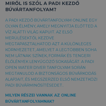
MIRŐL IS SZÓL A PADI KEZDŐ
BÚVÁRTANFOLYAM?
A PADI KEZDŐ BÚVÁRTANFOLYAM ONLINE EGY
OLYAN ÉLMÉNY, AMELY MEGNYITJA ELŐTTED A
VÍZ ALATTI VILÁG KAPUIT. AZ ELSŐ
MERÜLÉSEKTŐL KEZDVE
MEGTAPASZTALHATOD AZT A KÜLÖNLEGES
KÖRNYEZETET, AMELYET A LEGTÖBBEN SOHA
NEM LÁTNAK: SZÍNEK, FORMÁK ÉS TENGERI
ÉLŐLÉNYEK LENYŰGÖZŐ SOKASÁGÁT. A PADI
OPEN WATER DIVER TANFOLYAM SORÁN
MEGTANULOD A BIZTONSÁGOS BÚVÁRKODÁS
ALAPJAIT, ÉS MEGSZERZED ELSŐ NEMZETKÖZI
PADI BÚVÁRMINŐSÍTÉSEDET..
MILYEN RÉSZEI VANNAK AZ ONLINE
BÚVÁRTANFOLYAMNAK?