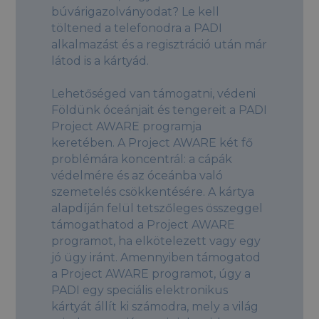
búvárigazolványodat? Le kell
töltened a telefonodra a PADI
alkalmazást és a regisztráció után már
látod is a kártyád.
Lehetőséged van támogatni, védeni
Földünk óceánjait és tengereit a PADI
Project AWARE programja
keretében. A Project AWARE két fő
problémára koncentrál: a cápák
védelmére és az óceánba való
szemetelés csökkentésére. A kártya
alapdíján felül tetszőleges összeggel
támogathatod a Project AWARE
programot, ha elkötelezett vagy egy
jó ügy iránt. Amennyiben támogatod
a Project AWARE programot, úgy a
PADI egy speciális elektronikus
kártyát állít ki számodra, mely a világ