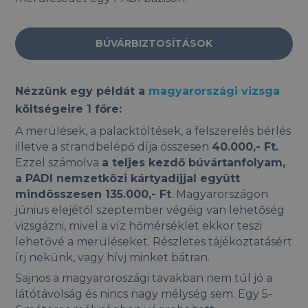
BÚVÁRBIZTOSÍTÁSOK
Nézzünk egy példát a
magyarországi vizsga
költségeire 1 főre:
A merülések, a palacktöltések, a felszerelés bérlés
illetve a strandbelépő díja összesen
40.000,- Ft.
Ezzel számolva
a teljes kezdő búvártanfolyam,
a PADI nemzetközi kártyadíjjal együtt
mindösszesen 135.000,- Ft
. Magyarországon
június elejétől szeptember végéig van lehetőség
vizsgázni, mivel a víz hőmérséklet ekkor teszi
lehetővé a merüléseket. Részletes tájékoztatásért
írj nekünk, vagy hívj minket bátran.
Sajnos a magyaroroszági tavakban nem túl jó a
látótávolság és nincs nagy mélység sem. Egy 5-