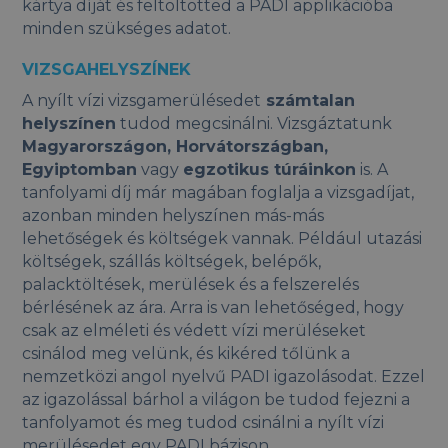
kártya díját és feltöltötted a PADI applikációba
minden szükséges adatot.
VIZSGAHELYSZÍNEK
A nyílt vízi vizsgamerülésedet
számtalan
helyszínen
tudod megcsinálni. Vizsgáztatunk
Magyarországon, Horvátországban,
Egyiptomban
vagy
egzotikus túráinkon
is. A
tanfolyami díj már magában foglalja a vizsgadíjat,
azonban minden helyszínen más-más
lehetőségek és költségek vannak. Például utazási
költségek, szállás költségek, belépők,
palacktöltések, merülések és a felszerelés
bérlésének az ára. Arra is van lehetőséged, hogy
csak az elméleti és védett vízi merüléseket
csinálod meg velünk, és kikéred tőlünk a
nemzetközi angol nyelvű PADI igazolásodat. Ezzel
az igazolással bárhol a világon be tudod fejezni a
tanfolyamot és meg tudod csinálni a nyílt vízi
merülésedet egy PADI bázison.