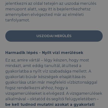
jelentkezni az oldal tetején az uszodai merülés
menüpont alatt, vagy itt is bejelentkezhetsz
amennyiben elvégezted már az elméleti
tanfolyamot.
USZODAI MERÜLÉS
Harmadik lépés - Nyílt vízi merülések
Ez az, amire vártál – légy készen, hogy most
mindazt, amit eddig tanultál, átültesd a
gyakorlatba a nyílt víz szabadsága mellett. A
gyakorlati búvár készségek elsajátítása és
gyakorlása után már megfelelő vízbiztonsággal
fogsz rendelkezni ahhoz, hogy a
vizsgamerüléseket is elvégezd. A vizsgamerülések
alkalmával – oktatód és segítői felügyeletében –
be kell tudnod mutatni azokat a gyakorlati