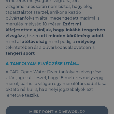
6 méteres mélységben végrehajtott
vizsgamerülés során nem biztos, hogy elég
tapasztalatot szerzel, amikor a kezdő
búvártanfolyam által megengedett maximális
merülési mélység 18 méter.
Ezért mi
kifejezetten ajánljuk, hogy inkább tengerben
vizsgázz
, hiszen
ott minden körülmény adott
mind a
látótávolság
mind pedig a
mélység
tekintetében és a búvárkodás alapvetően is
tengeri sport
.
A TANFOLYAM ELVÉGZÉSE UTÁN...
A PADI Open Water Diver tanfolyam elvégzése
után jogosult leszel, hogy 18 méteres mélységig
merülj bárhol a világon egy merülőtársaddal (akár
oktató nélkül is, ha a helyi jogszabályok ezt
lehetővé teszik).
MIÉRT PONT A DIVEWORLD?