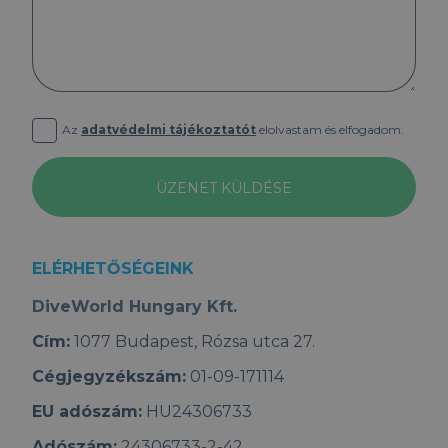
Az
adatvédelmi tájékoztatót
elolvastam és elfogadom.
ELÉRHETŐSÉGEINK
DiveWorld Hungary Kft.
Cím:
1077 Budapest, Rózsa utca 27.
Cégjegyzékszám:
01-09-171114
EU adószám:
HU24306733
Adószám:
24306733-2-42