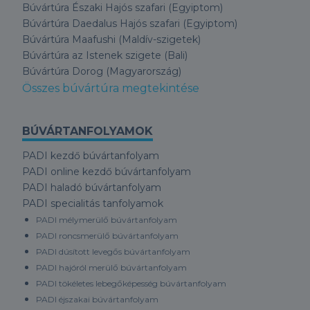
Búvártúra Északi Hajós szafari (Egyiptom)
Búvártúra Daedalus Hajós szafari (Egyiptom)
Búvártúra Maafushi (Maldív-szigetek)
Búvártúra az Istenek szigete (Bali)
Búvártúra Dorog (Magyarország)
Összes búvártúra megtekintése
BÚVÁRTANFOLYAMOK
PADI kezdő búvártanfolyam
PADI online kezdő búvártanfolyam
PADI haladó búvártanfolyam
PADI specialitás tanfolyamok
PADI mélymerülő búvártanfolyam
PADI roncsmerülő búvártanfolyam
PADI dúsított levegős búvártanfolyam
PADI hajóról merülő búvártanfolyam
PADI tökéletes lebegőképesség búvártanfolyam
PADI éjszakai búvártanfolyam