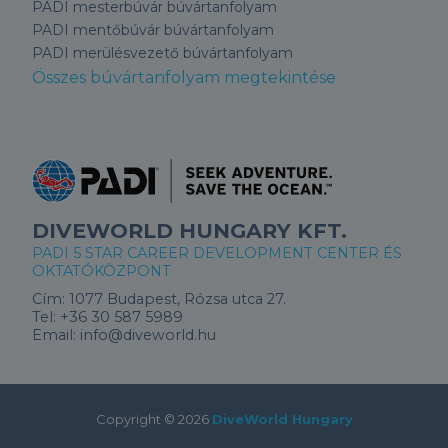
PADI mesterbúvár búvártanfolyam
PADI mentőbúvár búvártanfolyam
PADI merülésvezető búvártanfolyam
Összes búvártanfolyam megtekintése
DIVEWORLD HUNGARY KFT.
PADI 5 STAR CAREER DEVELOPMENT CENTER ÉS
OKTATÓKÖZPONT
Cím:
1077 Budapest, Rózsa utca 27.
Tel:
+36 30 587 5989
Email:
info@diveworld.hu
Copyright ©
2026
DiveWorld Hungary