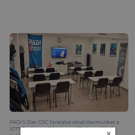
PADI 5 Star CDC hivatalos oktatótermünket a
1077 Budapest, Rózsa utca 27. alatt találod
×