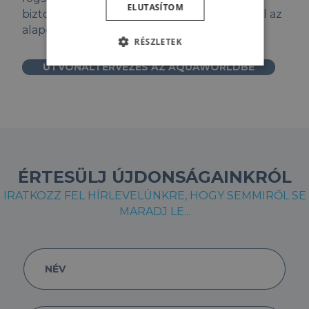
ELUTASÍTOM
biztonságos körülmények között sajátítsd el az
alapokat.
RÉSZLETEK
ÚTVONALTERVEZÉS AZ AQUAWORLDBE
ÉRTESÜLJ ÚJDONSÁGAINKRÓL
IRATKOZZ FEL HÍRLEVELÜNKRE, HOGY SEMMIRŐL SE
MARADJ LE...