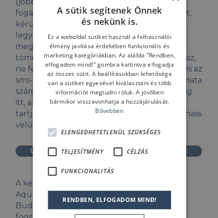
(jobb oldali üzlethelyiség), ahol szívesen
A sütik segítenek Önnek
fogadunk, de mivel nem mindig vagyunk ott,
és nekünk is.
kérünk, előtte hívj fel, hogy biztosan ott
legyünk, amikor jössz! Az épület könnyen
Ez a weboldal sütiket használ a felhasználói
élmény javítása érdekében funkcionális és
megközelíthető, akár autóval, akár
marketing kategóriákban. Az alábbi "Rendben,
tömegközlekedéssel érkezel. Ha autóval jössz,
elfogadom mind!" gombra kattintva elfogadja
ne feledd, hogy 20:00-ig fizetős a parkolás, és az
az összes sütit. A beállításokban lehetősége
sms-ben történő fizetéshez a parkoló automata
van a sütiket egyesével kiválasztani és több
száma 3073. Az elméleti képzéseinket mindig
információt megtudni róluk. A jövőben
bármikor visszavonhatja a hozzájárulását.
itt, a saját, barátságos oktatótermünkben
Bővebben
tartjuk, hogy kellemes környezetben tanulhass
velünk.
ELENGEDHETETLENÜL SZÜKSÉGES
ÚTVONALTERVEZÉS AZ OKTATÓTEREMBE
TELJESÍTMÉNY
CÉLZÁS
FUNKCIONALITÁS
A kezdő tanfolyam gyakorlati része az
Aquaworld élményfürdőben zajlik, amely
RENDBEN, ELFOGADOM MIND!
Budapest 1044, Íves út 16. alatt található. Itt
fogsz találkozni velünk, hogy kényelmes és